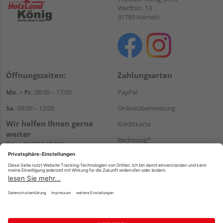
Werftstr. 13
31789 Hameln
Öffnungszeiten:
Zahlungsarten
Mo. – Fr.
08:00 – 17:00
PayPal
Sa.
09:00 – 12:00
Onlineüberweisung
Wir helfen Ihnen gerne
Kreditkarte
weiter
Rechnung*
Tel.:
+49 5151 95410
E-Mail:
shop@holzland-koenig.de
*Bonität vorausgesetzt
Versand
Versandkosten
Impressum
AGB
Widerruf
Datenschutz