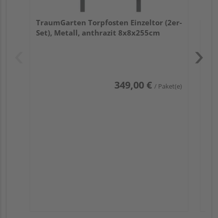
TraumGarten Torpfosten Einzeltor (2er-
Set), Metall, anthrazit 8x8x255cm
Pas
349,00 €
/ Paket(e)