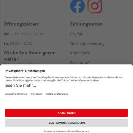
Öffnungszeiten:
Zahlungsarten
Mo. – Fr.
08:00 – 17:00
PayPal
Sa.
09:00 – 12:00
Onlineüberweisung
Wir helfen Ihnen gerne
Kreditkarte
weiter
Rechnung*
Tel.:
+49 5151 95410
E-Mail:
shop@holzland-koenig.de
*Bonität vorausgesetzt
Versand
Versandkosten
Impressum
AGB
Widerruf
Datenschutz
Reservierungsbedingungen
Vertrag widerrufen
©
HolzLand GmbH