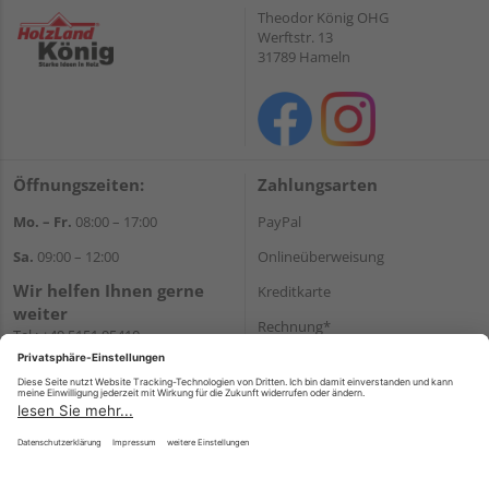
Theodor König OHG
Werftstr. 13
31789 Hameln
Öffnungszeiten:
Zahlungsarten
Mo. – Fr.
08:00 – 17:00
PayPal
Sa.
09:00 – 12:00
Onlineüberweisung
Wir helfen Ihnen gerne
Kreditkarte
weiter
Rechnung*
Tel.:
+49 5151 95410
E-Mail:
shop@holzland-koenig.de
*Bonität vorausgesetzt
Versand
Versandkosten