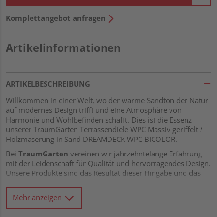
Komplettangebot anfragen
Artikelinformationen
ARTIKELBESCHREIBUNG
Willkommen in einer Welt, wo der warme Sandton der Natur
auf modernes Design trifft und eine Atmosphäre von
Harmonie und Wohlbefinden schafft. Dies ist die Essenz
unserer TraumGarten Terrassendiele WPC Massiv geriffelt /
Holzmaserung in Sand DREAMDECK WPC BICOLOR.
Bei
TraumGarten
vereinen wir jahrzehntelange Erfahrung
mit der Leidenschaft für Qualität und hervorragendes Design.
Unsere Produkte sind das Resultat dieser Hingabe und das
Streben nach Perfektion. Unsere Terrassendielen sind aus
WPC (Wood-Plastic Composite)
gefertigt, einer
Mehr anzeigen
fortschrittlichen Materialmischung aus Holz und Kunststoff.
Diese Materialien sorgen für eine außergewöhnliche