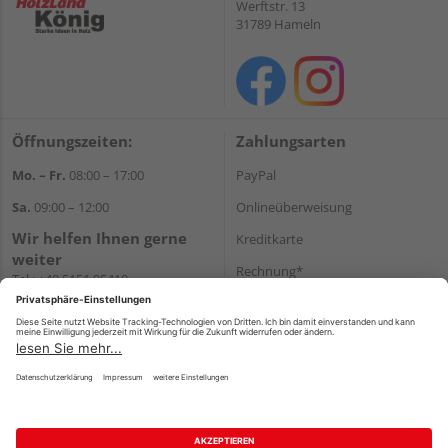
Werftstr. 13
31789 Hameln
Öffnungszeiten:
Zahlungsarten
Mo. – Fr.
08:00 – 17:00
PayPal
Sa.
09:00 – 12:00
Onlineüberweisung
Wir helfen Ihnen gerne
Kreditkarte
weiter
Rechnung*
Tel.:
+49 5151 95410
E-Mail:
shop@holzland-koenig.de
*Bonität vorausgesetzt
Versand
Versandkosten
Impressum
AGB
Widerruf
Datenschutz