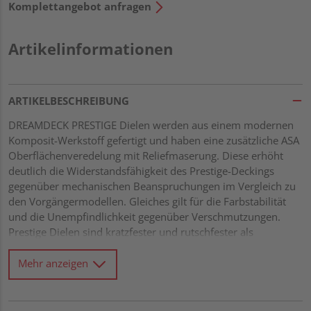
Komplettangebot anfragen
Artikelinformationen
ARTIKELBESCHREIBUNG
DREAMDECK PRESTIGE Dielen werden aus einem modernen
Komposit-Werkstoff gefertigt und haben eine zusätzliche ASA
Oberflächenveredelung mit Reliefmaserung. Diese erhöht
deutlich die Widerstandsfähigkeit des Prestige-Deckings
gegenüber mechanischen Beanspruchungen im Vergleich zu
den Vorgängermodellen. Gleiches gilt für die Farbstabilität
und die Unempfindlichkeit gegenüber Verschmutzungen.
Prestige Dielen sind kratzfester und rutschfester als
vergleichbare Materialien. Bitte beachten Sie: Bei Komposit-
Werkstoffen sind Farbunterschiede völlig typisch und können
Mehr anzeigen
produktions- und chargenbedingt schwanken.