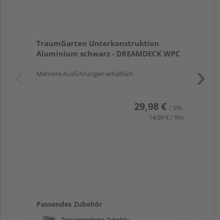
TraumGarten Unterkonstruktion
Aluminium schwarz - DREAMDECK WPC
Mehrere Ausführungen erhältlich
Pas
29,98 €
/ Stk.
14,99 € / lfm
Passendes Zubehör
Terrassendielen-Zubehör