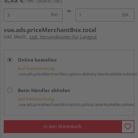
/ lfm
(29,85 € / Stk.)
lfm
Stk.
vue.ads.priceMerchantBox.total
inkl. MwSt.
zzgl. Versandkosten für Langgut
Online bestellen
Auf Vorbestellung:
vue.ads.priceMerchantBox.option.delivery.laterAvailable.subtext
Beim Händler abholen
Auf Vorbestellung:
vue.ads.priceMerchantBox.option.pickup.laterAvailable.subtext
In den Warenkorb