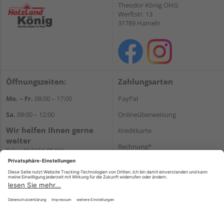
Theodor König OHG
Werftstr. 13
31789 Hameln
Öffnungszeiten:
Zahlungsarten
Mo. – Fr.
08:00 – 17:00
PayPal
Sa.
09:00 – 12:00
Onlineüberweisung
Wir helfen Ihnen gerne
Kreditkarte
weiter
Rechnung*
Tel.:
+49 5151 95410
E-Mail:
shop@holzland-koenig.de
*Bonität vorausgesetzt
Versand
Versandkosten
Impressum
AGB
Widerruf
Datenschutz