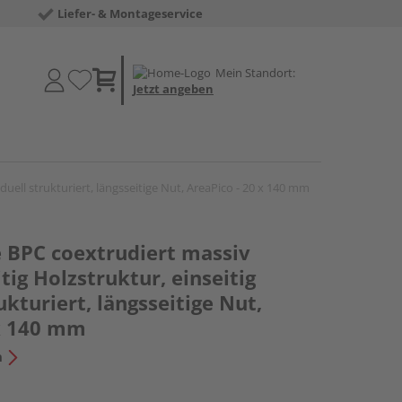
Liefer- & Montageservice
Mein Standort:
Jetzt angeben
duell strukturiert, längsseitige Nut, AreaPico - 20 x 140 mm
e BPC coextrudiert massiv
tig Holzstruktur, einseitig
ukturiert, längsseitige Nut,
 x 140 mm
n