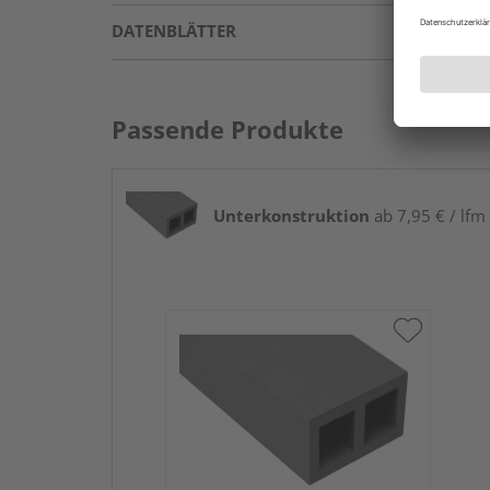
DATENBLÄTTER
Passende Produkte
Unterkonstruktion
ab 7,95 € / lfm