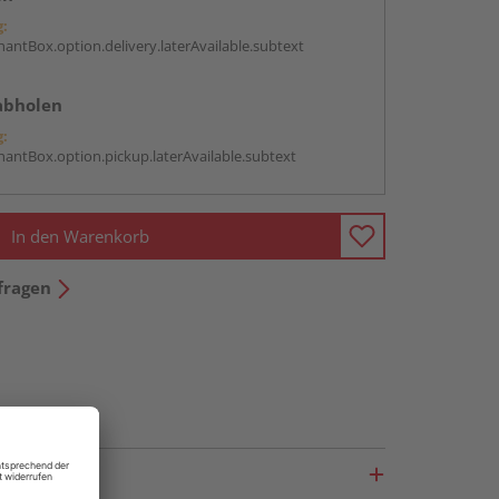
g:
antBox.option.delivery.laterAvailable.subtext
abholen
g:
antBox.option.pickup.laterAvailable.subtext
In den Warenkorb
fragen