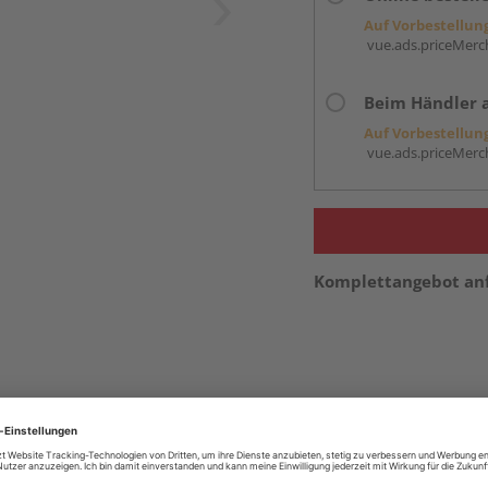
Auf Vorbestellun
vue.ads.priceMerch
Beim Händler 
Auf Vorbestellun
vue.ads.priceMerch
Komplettangebot an