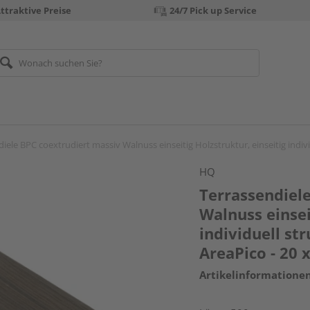
ttraktive Preise
24/7 Pick up Service
iele BPC coextrudiert massiv Walnuss einseitig Holzstruktur, einseitig indivi
HQ
Terrassendiel
Walnuss einsei
individuell str
AreaPico - 20
Artikelinformatione