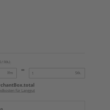
€ / Stk.)
lfm
Stk.
rchantBox.total
andkosten für Langgut
en