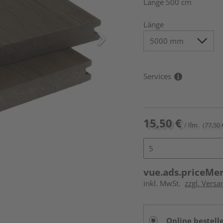
Länge 500 cm
Länge
Services
15,50 €
/ lfm
(77,50 
vue.ads.priceMe
inkl. MwSt.
zzgl. Vers
Online bestell