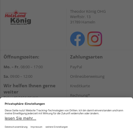
Theodor König OHG
Werftstr. 13
31789 Hameln
Öffnungszeiten:
Zahlungsarten
Mo. – Fr.
08:00 – 17:00
PayPal
Sa.
09:00 – 12:00
Onlineüberweisung
Wir helfen Ihnen gerne
Kreditkarte
weiter
Rechnung*
Tel.:
+49 5151 95410
E-Mail:
shop@holzland-koenig.de
*Bonität vorausgesetzt
Versand
Versandkosten