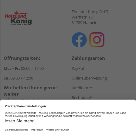
Theodor König OHG
Werftstr. 13
31789 Hameln
Öffnungszeiten:
Zahlungsarten
Mo. – Fr.
08:00 – 17:00
PayPal
Sa.
09:00 – 12:00
Onlineüberweisung
Wir helfen Ihnen gerne
Kreditkarte
weiter
Rechnung*
Tel.:
+49 5151 95410
E-Mail:
shop@holzland-koenig.de
*Bonität vorausgesetzt
Versand
Versandkosten