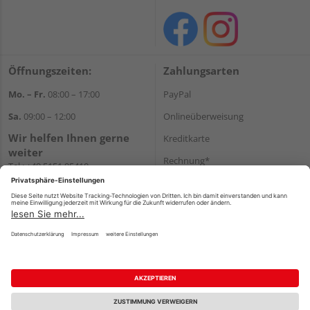
Öffnungszeiten:
Zahlungsarten
Mo. – Fr.
08:00 – 17:00
PayPal
Sa.
09:00 – 12:00
Onlineüberweisung
Wir helfen Ihnen gerne
Kreditkarte
weiter
Rechnung*
Tel.:
+49 5151 95410
E-Mail:
shop@holzland-koenig.de
*Bonität vorausgesetzt
Versand
Versandkosten
Impressum
AGB
Widerruf
Datenschutz
Reservierungsbedingungen
Vertrag widerrufen