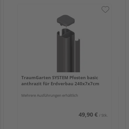
Tr
an
19
Meh
TraumGarten SYSTEM Pfosten basic
anthrazit für Erdverbau 240x7x7cm
Mehrere Ausführungen erhältlich
49,90 €
/ Stk.