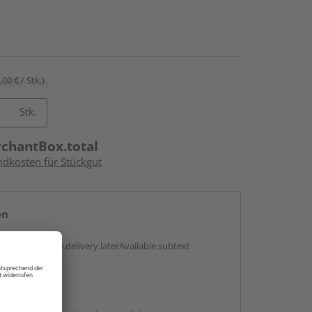
,00 € / Stk.)
Stk.
rchantBox.total
ndkosten für Stückgut
en
g:
antBox.option.delivery.laterAvailable.subtext
abholen
g: