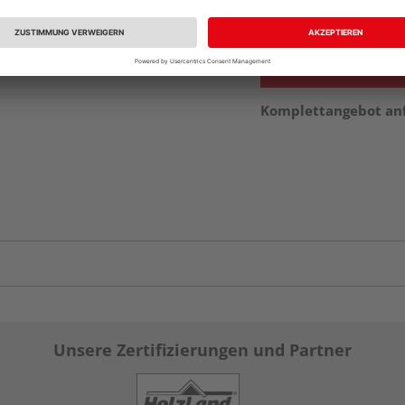
vue.ads.priceMerch
Komplettangebot an
Unsere Zertifizierungen und Partner