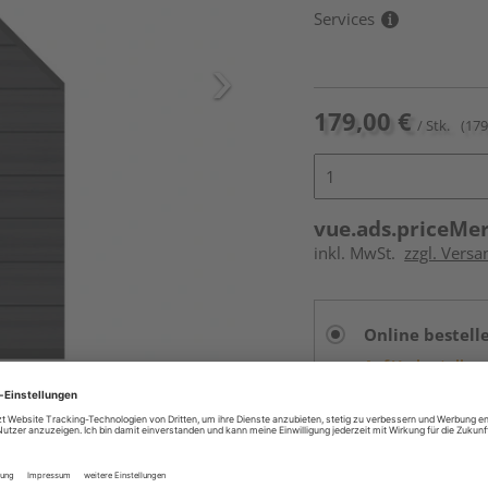
Services
179,00 €
/ Stk.
(179
vue.ads.priceMe
inkl. MwSt.
zzgl. Versa
Online bestell
Auf Vorbestellun
vue.ads.priceMerch
Beim Händler 
Auf Vorbestellun