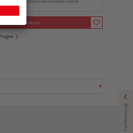
antBox.option.pickup.laterAvailable.subtext
In den Warenkorb
fragen
Fachberatung