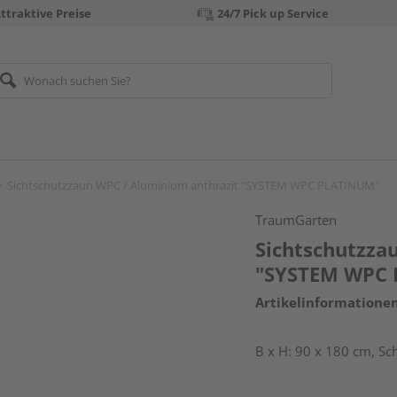
ttraktive Preise
24/7 Pick up Service
Sichtschutzzaun WPC / Aluminium anthrazit "SYSTEM WPC PLATINUM"
TraumGarten
Sichtschutzza
"SYSTEM WPC
Artikelinformatione
B x H: 90 x 180 cm, S