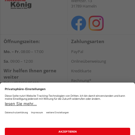
Werftstr. 13
31789 Hameln
Öffnungszeiten:
Zahlungsarten
Mo. – Fr.
08:00 – 17:00
PayPal
Sa.
09:00 – 12:00
Onlineüberweisung
Wir helfen Ihnen gerne
Kreditkarte
weiter
Rechnung*
Tel.:
+49 5151 95410
E-Mail:
shop@holzland-koenig.de
*Bonität vorausgesetzt
Versand
Versandkosten
Impressum
AGB
Widerruf
Datenschutz