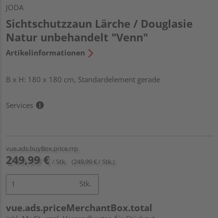
JODA
Sichtschutzzaun Lärche / Douglasie
Natur unbehandelt "Venn"
Artikelinformationen
B x H: 180 x 180 cm, Standardelement gerade
Services
vue.ads.buyBox.price.rrp
249,99 €
/ Stk.
(249,99 € / Stk.)
Stk.
vue.ads.priceMerchantBox.total