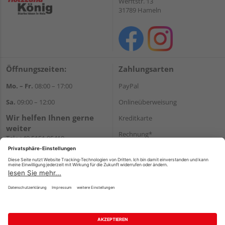
Werftstr. 13
31789 Hameln
Öffnungszeiten:
Zahlungsarten
Mo. – Fr.
08:00 – 17:00
PayPal
Sa.
09:00 – 12:00
Onlineüberweisung
Wir helfen Ihnen gerne
Kreditkarte
weiter
Rechnung*
Tel.:
+49 5151 95410
E-Mail:
shop@holzland-koenig.de
*Bonität vorausgesetzt
Versand
Versandkosten
Impressum
AGB
Widerruf
Datenschutz