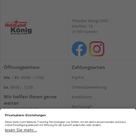
Theodor König OHG
Werftstr. 13
31789 Hameln
Öffnungszeiten:
Zahlungsarten
Mo. – Fr.
08:00 – 17:00
PayPal
Sa.
09:00 – 12:00
Onlineüberweisung
Wir helfen Ihnen gerne
Kreditkarte
weiter
Rechnung*
Tel.:
+49 5151 95410
E-Mail:
shop@holzland-koenig.de
*Bonität vorausgesetzt
Versand
Versandkosten