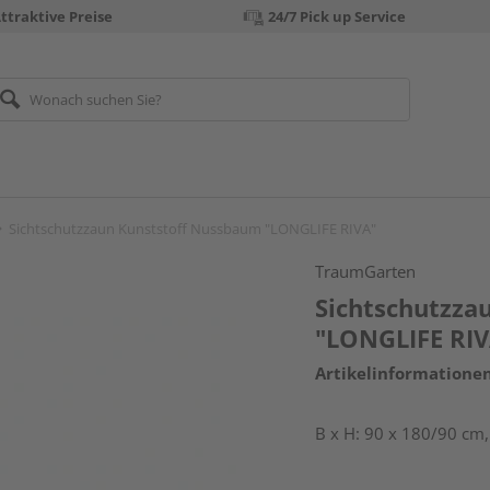
ttraktive Preise
24/7 Pick up Service
Sichtschutzzaun Kunststoff Nussbaum "LONGLIFE RIVA"
TraumGarten
Sichtschutzza
"LONGLIFE RIV
Artikelinformatione
B x H: 90 x 180/90 cm