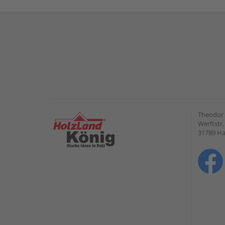
Theodor
Werftstr.
31789 H