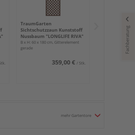
TraumGarten
Fachberatung
f
Sichtschutzzaun Kunststoff
A"
Nussbaum "LONGLIFE RIVA"
B x H: 60 x 180 cm, Gitterelement
gerade
359,00 €
Stk.
/ Stk.
mehr Gartentore