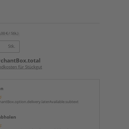
,00 € / Stk.)
Stk.
rchantBox.total
ndkosten für Stückgut
en
g:
antBox.option.delivery.laterAvailable.subtext
abholen
g: