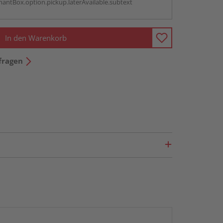
antBox.option.pickup.laterAvailable.subtext
In den Warenkorb
fragen