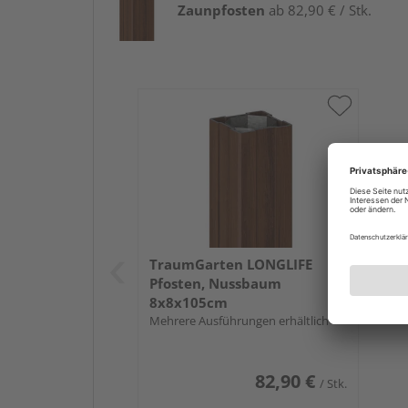
Zaunpfosten
ab 82,90 € / Stk.
TraumGarten LONGLIFE
Pfosten, Nussbaum
8x8x105cm
Mehrere Ausführungen erhältlich
82,90 €
/ Stk.