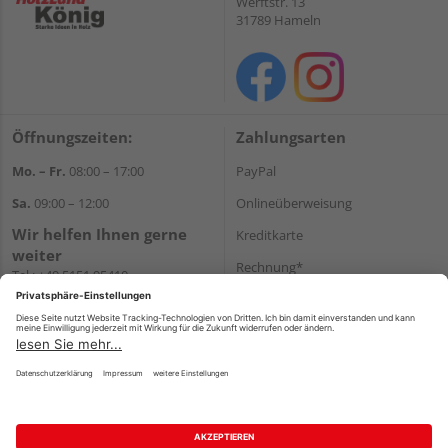
Werftstr. 13
31789 Hameln
Öffnungszeiten:
Zahlungsarten
Mo. – Fr.
08:00 – 17:00
PayPal
Sa.
09:00 – 12:00
Onlineüberweisung
Wir helfen Ihnen gerne
Kreditkarte
weiter
Rechnung*
Tel.:
+49 5151 95410
E-Mail:
shop@holzland-koenig.de
*Bonität vorausgesetzt
Versand
Versandkosten
Impressum
AGB
Widerruf
Datenschutz