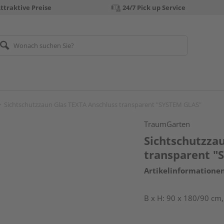
ttraktive Preise
24/7 Pick up Service
Sichtschutzzaun Glas TEXTA Anschluss transparent "SYSTEM GLAS"
TraumGarten
Sichtschutzza
transparent "
Artikelinformatione
B x H: 90 x 180/90 cm,