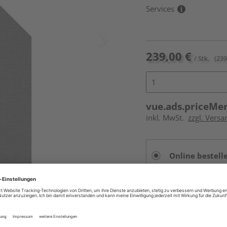
Services
239,00 €
/ Stk.
(239
vue.ads.priceMe
inkl. MwSt.
zzgl. Versa
Online bestell
Auf Vorbestellun
vue.ads.priceMerch
Beim Händler 
Auf Vorbestellun