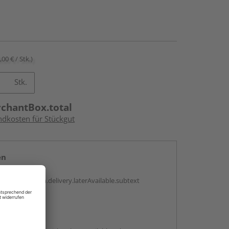
,00 € / Stk.)
Stk.
rchantBox.total
ndkosten für Stückgut
en
g:
antBox.option.delivery.laterAvailable.subtext
abholen
g: