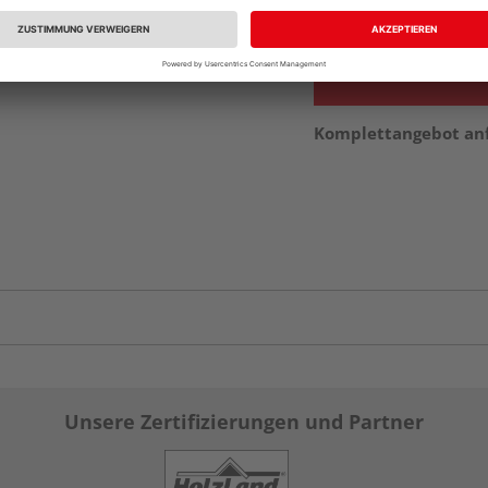
vue.ads.priceMerch
Komplettangebot an
Unsere Zertifizierungen und Partner