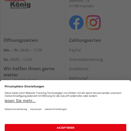
Werftstr. 13
31789 Hameln
Öffnungszeiten:
Zahlungsarten
Mo. – Fr.
08:00 – 17:00
PayPal
Sa.
09:00 – 12:00
Onlineüberweisung
Wir helfen Ihnen gerne
Kreditkarte
weiter
Rechnung*
Tel.:
+49 5151 95410
E-Mail:
shop@holzland-koenig.de
*Bonität vorausgesetzt
Versand
Versandkosten
Impressum
AGB
Widerruf
Datenschutz