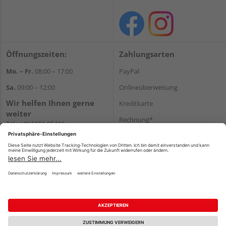
Öffnungszeiten:
Zahlungsarten
Mo. – Fr.
08:00 – 17:00
PayPal
Sa.
09:00 – 12:00
Onlineüberweisung
Wir helfen Ihnen gerne
Kreditkarte
weiter
Rechnung*
Tel.:
+49 5151 95410
E-Mail:
shop@holzland-koenig.de
*Bonität vorausgesetzt
Versand
Versandkosten
Impressum
AGB
Widerruf
Datenschutz
Reservierungsbedingungen
Vertrag widerrufen