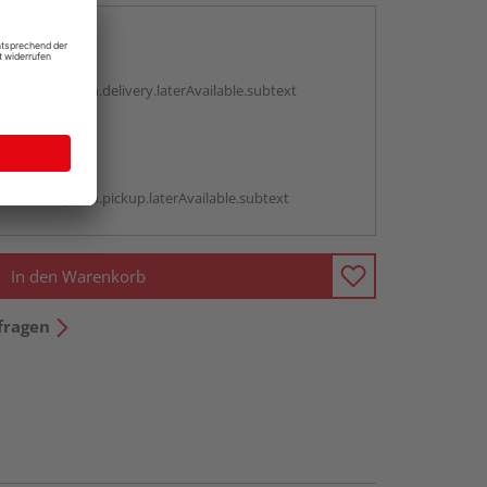
en
g:
antBox.option.delivery.laterAvailable.subtext
abholen
g:
antBox.option.pickup.laterAvailable.subtext
In den Warenkorb
fragen