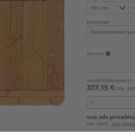
Elementart
Services
vue.ads.buyBox.price.rrp
377,15 €
/ Stk.
(377
vue.ads.priceMe
inkl. MwSt.
zzgl. Versa