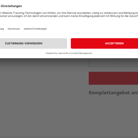
Online bestell
Auf Vorbestellun
vue.ads.priceMerch
Beim Händler 
Auf Vorbestellun
vue.ads.priceMerch
Komplettangebot an