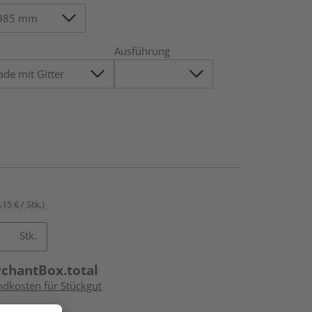
Ausführung
,15 € / Stk.)
Stk.
rchantBox.total
ndkosten für Stückgut