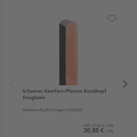
Sch
Do
Meh
Scheerer Komfort-Pfosten Rundkopf
Douglasie
Mehrere Ausführungen erhältlich
UVP
21,95 €
/ Stk.
20,85 €
/ Stk.