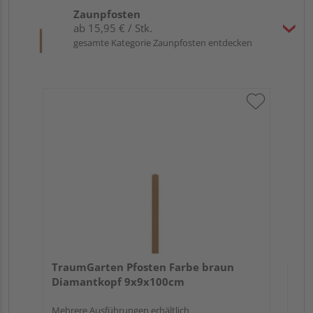
Zaunpfosten
ab 15,95 € / Stk.
gesamte Kategorie Zaunpfosten entdecken
Tr
zu
7x
TraumGarten Pfosten Farbe braun
Diamantkopf 9x9x100cm
Mehrere Ausführungen erhältlich