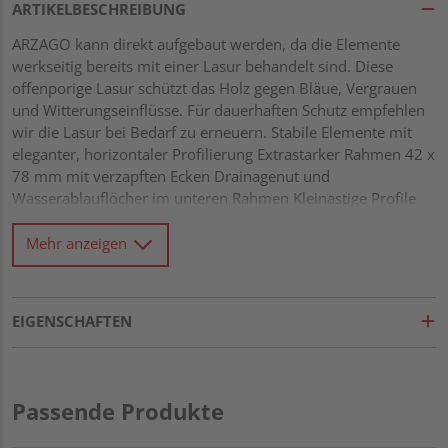
ARTIKELBESCHREIBUNG
ARZAGO kann direkt aufgebaut werden, da die Elemente
werkseitig bereits mit einer Lasur behandelt sind. Diese
offenporige Lasur schützt das Holz gegen Bläue, Vergrauen
und Witterungseinflüsse. Für dauerhaften Schutz empfehlen
wir die Lasur bei Bedarf zu erneuern. Stabile Elemente mit
eleganter, horizontaler Profilierung Extrastarker Rahmen 42 x
78 mm mit verzapften Ecken Drainagenut und
Wasserablauflöcher im unteren Rahmen Kleinastige Profile
21 x 122 mm mit Riffel-Hobelung Alle Verbindungen aus
Edelstahl
Mehr anzeigen
EIGENSCHAFTEN
Passende Produkte