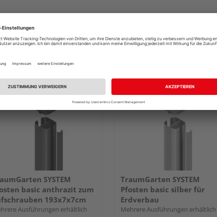
raumGarten SYSTEM
TraumGarten SYSTEM
osten basic anthrazit zum
Pfosten basic silber für
ufschrauben 193x7x7cm
Erdverbau
hrere Ausführungen erhältlich
Mehrere Ausführungen erhältlich