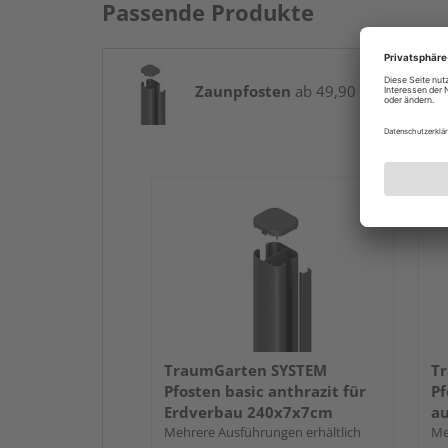
Passende Produkte
Zaunpfosten
ab 49,90 € / Stk.
TraumGarten SYSTEM
T
Pfosten basic anthrazit für
Pf
Erdverbau 240x7x7cm
a
Mehrere Ausführungen erhältlich
Me