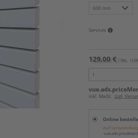
Services
129,00 €
/ Stk.
(129
vue.ads.priceMe
inkl. MwSt.
zzgl. Versa
Online bestell
Auf Vorbestellun
vue.ads.priceMerch