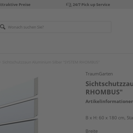
ttraktive Preise
24/7 Pick up Service
Sichtschutzzaun Aluminium Silber "SYSTEM RHOMBUS"
TraumGarten
Sichtschutzza
RHOMBUS"
Artikelinformatione
B x H: 60 x 180 cm, S
Breite