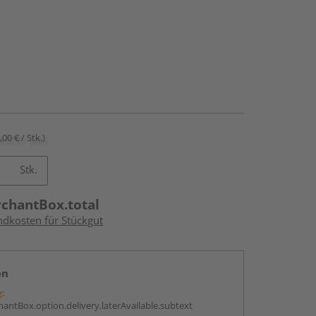
,00 € / Stk.)
Stk.
rchantBox.total
ndkosten für Stückgut
en
g:
antBox.option.delivery.laterAvailable.subtext