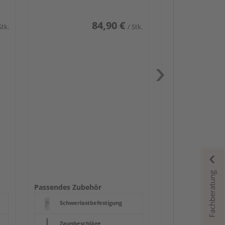
84,90 €
Stk.
/ Stk.
Passendes Zube
Schwerlast
Zaunbesch
Zaun-Zube
Fachberatung
Beschläge
Passendes Zubehör
Schwerlastbefestigung
Zaunbeschläge