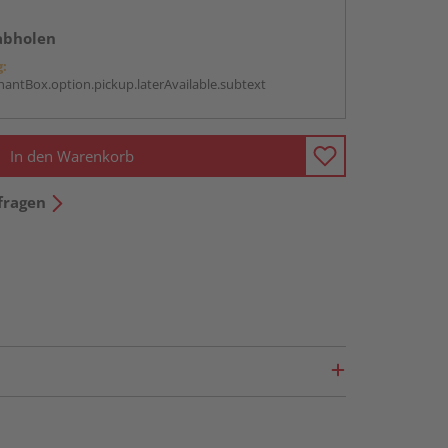
abholen
g:
antBox.option.pickup.laterAvailable.subtext
In den Warenkorb
fragen