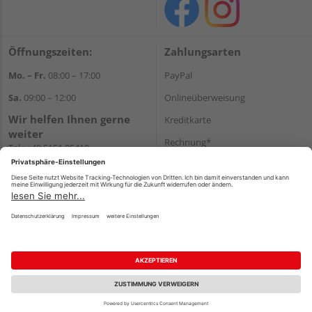
Öffnungszeiten:
Zahlungsarten
Mo. – Fr.
08:00 – 17:00
PayPal
Sa.
09:00 – 12:00
Onlineüberweisung
Wir helfen Ihnen gerne
Kreditkarte
weiter
Rechnung*
Tel.:
+49 5151 95410
E-Mail:
shop@holzland-koenig.de
*Bonität vorausgesetzt
Versand
Versandkosten
Impressum
AGB
Widerruf
Datenschutz
Reservierungsbedingungen
Vertrag widerrufen
©
HolzLand GmbH