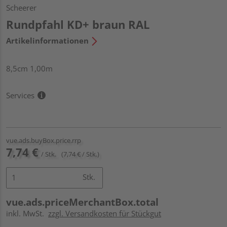
Scheerer
Rundpfahl KD+ braun RAL
Artikelinformationen
8,5cm 1,00m
Services
vue.ads.buyBox.price.rrp
7,74 €
/ Stk.
(7,74 € / Stk.)
Stk.
vue.ads.priceMerchantBox.total
inkl. MwSt.
zzgl. Versandkosten für Stückgut