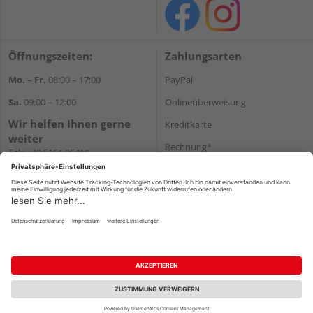
Öffnungszeiten:
Zahlungsarten
Mo. – Fr.
08:00 – 17:00
PayPal
Sa.
09:00 – 12:00
Onlineüberweisung
Wir helfen Ihnen gerne
Kreditkarte
weiter
Rechnung*
Tel.:
+49 5151 95410
E-Mail:
shop@holzland-koenig.de
*Bonität vorausgesetzt
Versand
Versandkosten
Impressum
AGB
Widerruf
Datenschutz
Reservierungsbedingungen
Vertrag widerrufen
©
HolzLand GmbH