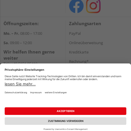
Öffnungszeiten:
Zahlungsarten
Mo. – Fr.
08:00 – 17:00
PayPal
Sa.
09:00 – 12:00
Onlineüberweisung
Wir helfen Ihnen gerne
Kreditkarte
weiter
Rechnung*
Tel.:
+49 5151 95410
E-Mail:
shop@holzland-koenig.de
*Bonität vorausgesetzt
Versand
Versandkosten
Impressum
AGB
Widerruf
Datenschutz
Reservierungsbedingungen
Vertrag widerrufen
©
HolzLand GmbH