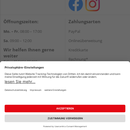
Öffnungszeiten:
Zahlungsarten
Mo. – Fr.
08:00 – 17:00
PayPal
Sa.
09:00 – 12:00
Onlineüberweisung
Wir helfen Ihnen gerne
Kreditkarte
weiter
Rechnung*
Tel.:
+49 5151 95410
E-Mail:
shop@holzland-koenig.de
*Bonität vorausgesetzt
Versand
Versandkosten
Impressum
AGB
Widerruf
Datenschutz
Reservierungsbedingungen
Vertrag widerrufen
©
HolzLand GmbH