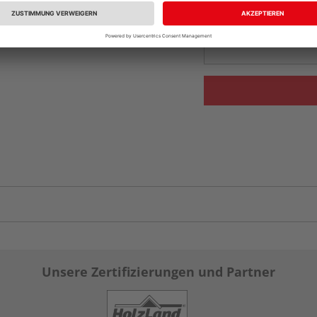
Beim Händler 
Auf Vorbestellun
vue.ads.priceMerch
Unsere Zertifizierungen und Partner