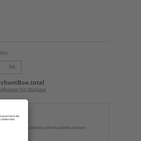
Stk.)
Stk.
rchantBox.total
ndkosten für Stückgut
en
g:
antBox.option.delivery.laterAvailable.subtext