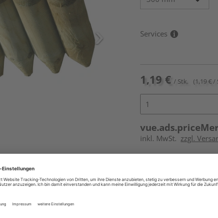
Services
1,19 €
/ Stk.
(1,19 € / 
vue.ads.priceMe
inkl. MwSt.
zzgl. Versa
Online bestell
Auf Vorbestellun
vue.ads.priceMerch