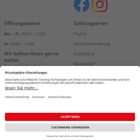
Öffnungszeiten:
Zahlungsarten
Mo. – Fr.
08:00 – 17:00
PayPal
Sa.
09:00 – 12:00
Onlineüberweisung
Wir helfen Ihnen gerne
Kreditkarte
weiter
Rechnung*
Tel.:
+49 5151 95410
E-Mail:
shop@holzland-koenig.de
*Bonität vorausgesetzt
Versand
Versandkosten
Impressum
AGB
Widerruf
Datenschutz
Reservierungsbedingungen
Vertrag widerrufen
©
HolzLand GmbH