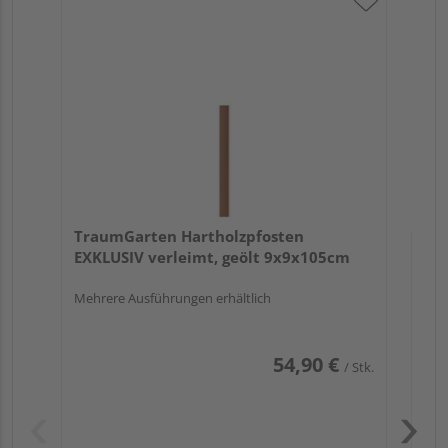
Tr
au
TraumGarten Hartholzpfosten
EXKLUSIV verleimt, geölt 9x9x105cm
Mehrere Ausführungen erhältlich
54,90 €
/ Stk.