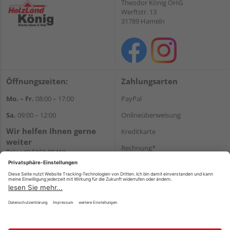
Theodor König OHG
Werftstr. 13
31789 Hameln
Öffnungszeiten:
Zahlungsarten
Mo. – Fr.
08:00 – 17:00
PayPal
Sa.
09:00 – 12:00
Onlineüberweisung
Wir helfen Ihnen gerne
Kreditkarte
weiter
Rechnung*
Tel.:
+49 5151 95410
E-Mail:
shop@holzland-koenig.de
*Bonität vorausgesetzt
Versand
Versandkosten
Impressum
AGB
Widerruf
Datenschutz