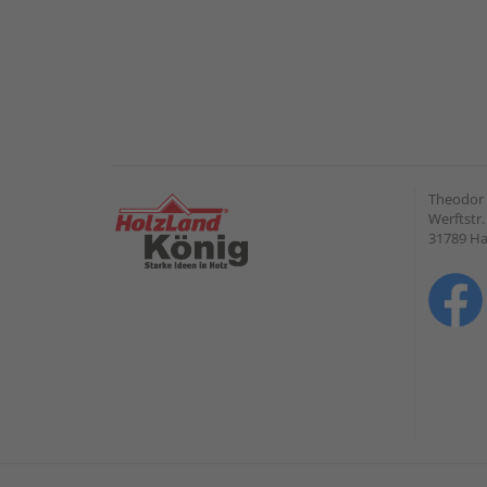
Theodor
Werftstr.
31789 H