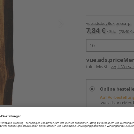
vue.ads.buyBox.price.rrp
7,84 €
/ Stk.
(78,40 € 
vue.ads.priceMe
inkl. MwSt.
zzgl. Versa
Online bestell
Auf Vorbestellun
vue.ads.priceMerch
Beim Händler 
Auf Vorbestellun
vue.ads.priceMerch