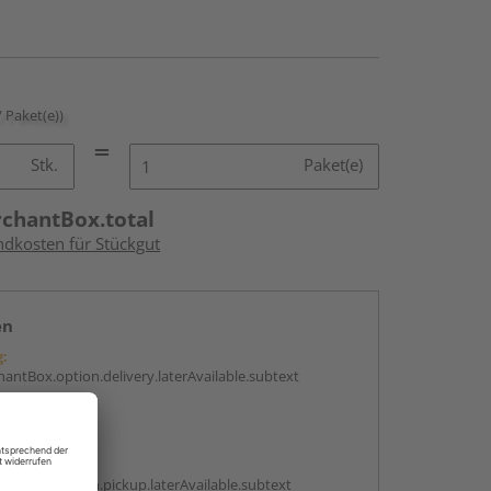
/ Paket(e))
Stk.
Paket(e)
rchantBox.total
ndkosten für Stückgut
en
g:
antBox.option.delivery.laterAvailable.subtext
abholen
g:
antBox.option.pickup.laterAvailable.subtext