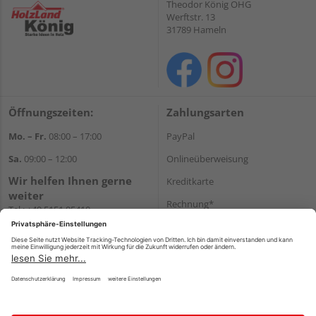
Theodor König OHG
Werftstr. 13
31789 Hameln
Öffnungszeiten:
Zahlungsarten
Mo. – Fr.
08:00 – 17:00
PayPal
Sa.
09:00 – 12:00
Onlineüberweisung
Wir helfen Ihnen gerne
Kreditkarte
weiter
Rechnung*
Tel.:
+49 5151 95410
E-Mail:
shop@holzland-koenig.de
*Bonität vorausgesetzt
Versand
Versandkosten
Impressum
AGB
Widerruf
Datenschutz