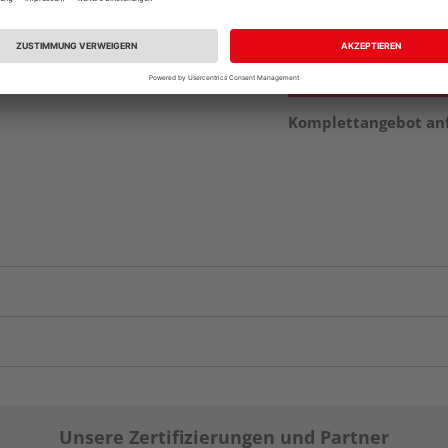
vue.ads.priceMerch
Komplettangebot an
Unsere Zertifizierungen und Partner