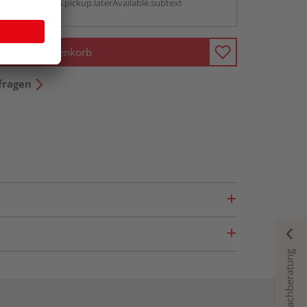
antBox.option.pickup.laterAvailable.subtext
In den Warenkorb
fragen
Fachberatung