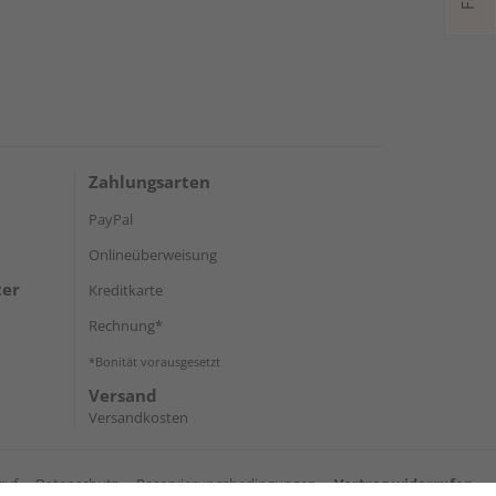
Zahlungsarten
PayPal
Onlineüberweisung
ter
Kreditkarte
Rechnung*
*Bonität vorausgesetzt
Versand
Versandkosten
ruf
Datenschutz
Reservierungsbedingungen
Vertrag widerrufen