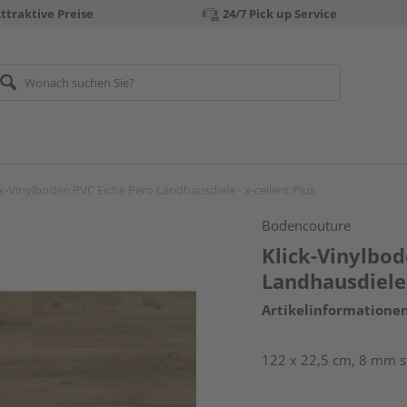
ttraktive Preise
24/7 Pick up Service
ck-Vinylboden PVC Eiche Pero Landhausdiele - x-cellent Plus
Bodencouture
Klick-Vinylbod
Landhausdiele 
Artikelinformatione
122 x 22,5 cm, 8 mm st