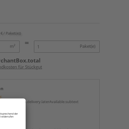
 € / Paket(e))
m²
Paket(e)
rchantBox.total
ndkosten für Stückgut
en
g:
antBox.option.delivery.laterAvailable.subtext
abholen
g: