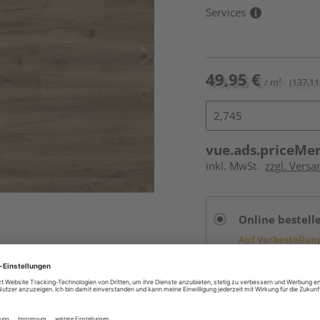
Services
49,95 €
/ m²
(137,11
vue.ads.priceMe
inkl. MwSt.
zzgl. Versa
Online bestell
Auf Vorbestellun
vue.ads.priceMerch
Beim Händler 
Auf Vorbestellun