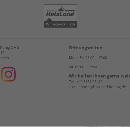
 König OHG
Öffnungszeiten:
 13
Mo. – Fr.
08:00 – 17:00
ameln
Sa.
09:00 – 12:00
Wir helfen Ihnen gerne wei
Tel.:
+49 5151 95410
E-Mail:
shop@holzland-koenig.de
Impressum
AGB
Wider