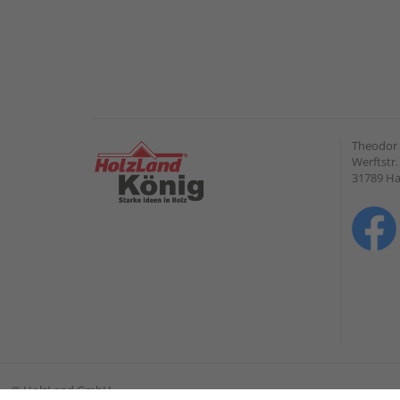
Theodor
Werftstr.
31789 H
©
HolzLand GmbH