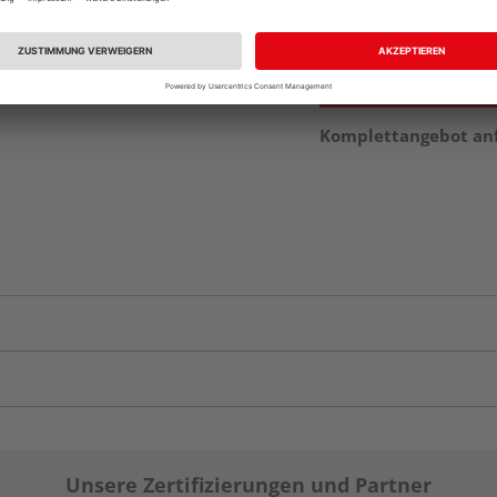
vue.ads.priceMerch
Komplettangebot an
Unsere Zertifizierungen und Partner