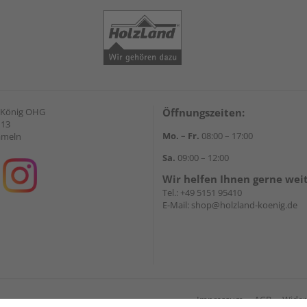
 König OHG
Öffnungszeiten:
 13
Mo. – Fr.
08:00 – 17:00
ameln
Sa.
09:00 – 12:00
Wir helfen Ihnen gerne wei
Tel.:
+49 5151 95410
E-Mail:
shop@holzland-koenig.de
Impressum
AGB
Wider