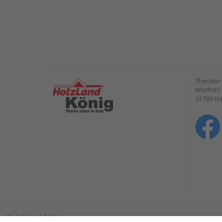
Theodor
Werftstr.
31789 H
©
HolzLand GmbH