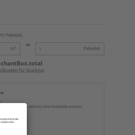
 € / Paket(e))
m²
Paket(e)
rchantBox.total
ndkosten für Stückgut
en
g:
antBox.option.delivery.laterAvailable.subtext
abholen
g: