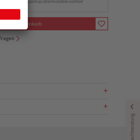
antBox.option.pickup.laterAvailable.subtext
In den Warenkorb
fragen
Fachberatung