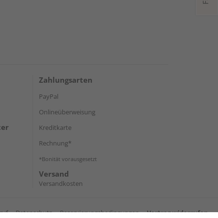
Zahlungsarten
PayPal
Onlineüberweisung
ter
Kreditkarte
Rechnung*
*Bonität vorausgesetzt
Versand
Versandkosten
ruf
Datenschutz
Reservierungsbedingungen
Vertrag widerrufen