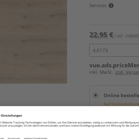
Services
22,95 €
/ m²
(105,97
vue.ads.priceMe
inkl. MwSt.
zzgl. Versa
Online bestell
Auf Vorbestellun
vue.ads.priceMerch
Beim Händler 
Auf Vorbestellun